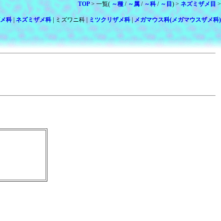
TOP
> 一覧(
～種
/
～属
/
～科
/
～目
) >
ネズミザメ目
>
メ科
|
ネズミザメ科
| ミズワニ科 |
ミツクリザメ科
|
メガマウス科(メガマウスザメ科)