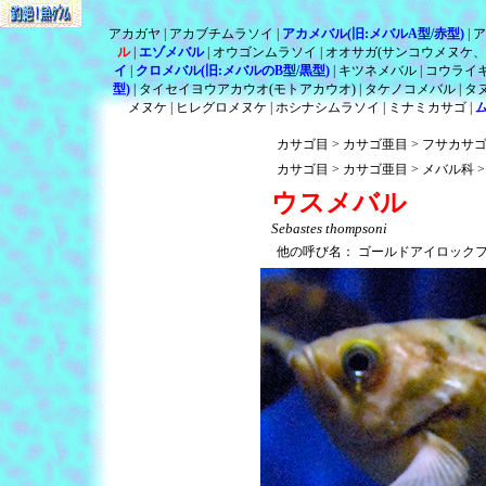
アカガヤ
アカブチムラソイ
アカメバル(旧:メバルA型/赤型)
ア
ル
エゾメバル
オウゴンムラソイ
オオサガ(サンコウメヌケ、
イ
クロメバル(旧:メバルのB型/黒型)
キツネメバル
コウライ
型)
タイセイヨウアカウオ(モトアカウオ)
タケノコメバル
タ
メヌケ
ヒレグロメヌケ
ホシナシムラソイ
ミナミカサゴ
カサゴ目
カサゴ亜目
フサカサ
カサゴ目
カサゴ亜目
メバル科
ウスメバル
Sebastes thompsoni
他の呼び名：
ゴールドアイロック