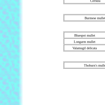
Corsula
Burmese mulle
Bluespot mullet
Longarm mullet
Valamugil delicata
Thoburn's mull