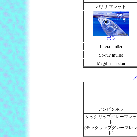
バナナマレット
ボラ
Liseta mullet
So-iuy mullet
Mugil trichodon
メ
アンピンボラ
シックリップグレーマレッ
ト
(チックリップグレーマレ
ト)