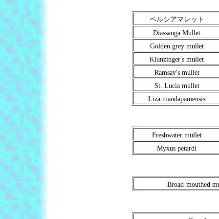
ペルシアマレット
Diassanga Mullet
Golden grey mullet
Klunzinger's mullet
Ramsay's mullet
St. Lucia mullet
Liza mandapamensis
Freshwater mullet
Myxus petardi
Broad-mouthed mu