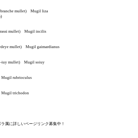
ranche mullet) Mugil liza
a)
assi mullet) Mugil incilis
eye mullet) Mugil gaimardianus
iuy mullet) Mugil soiuy
ugil rubrioculus
Mugil trichodon
ボラ属に詳しいページリンク募集中！