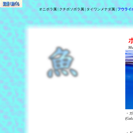
オニボラ属
クチボソボラ属
タイワンメナダ属
フウライ
Mu
・ガラ
(Gal
・ド