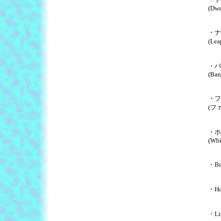
(Dwa
・ナ
(Lea
・バナ
(Ban
・フ
(ファ
・ホ
(Whi
・Bro
・Ho
・Lis