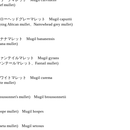
rf mullet)
ローヘッドグレーマレット Mugil capurrii
ping African mullet、Narrowhead grey mullet)
ナマレット Mugil bananensis
ana mullet)
ァンテイルマレット Mugil gyrans
ンテールマレット、Fantail mullet)
ワイトマレット Mugil curema
te mullet)
ussonnet's mullet) Mugil broussonnetii
spe mullet) Mugil hospes
eta mullet) Mugil setosus