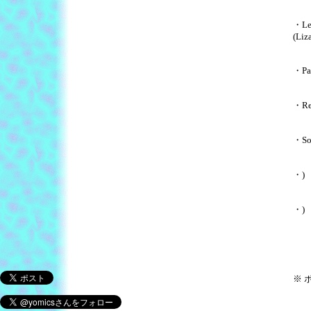
・Leb
(Liz
・Par
・Red
・So-
・) M
・) 
※ 