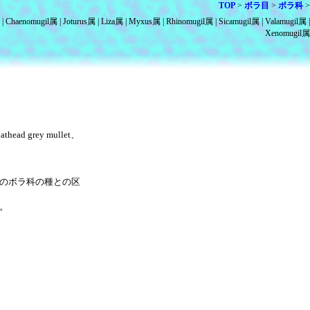
TOP
ボラ目
ボラ科
Chaenomugil属
Joturus属
Liza属
Myxus属
Rhinomugil属
Sicamugil属
Valamugil属
Xenomugil属
d grey mullet、
のボラ科の種との区
。