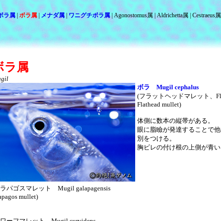
ボラ属
ボラ属
メナダ属
ワニグチボラ属
Agonostomus属
Aldrichetta属
Cestraeus属
ボラ属
gil
ボラ Mugil cephalus
(フラットヘッドマレット、Flathea
Flathead mullet)
体側に数本の縦帯がある。
眼に脂瞼が発達することで他
別をつける。
胸ビレの付け根の上側が青い
パゴスマレット Mugil galapagensis
apagos mullet)
ワーフマレット Mugil curvidens