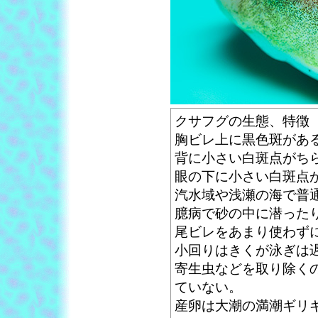
クサフグの生態、特徴
胸ビレ上に黒色斑があ
背に小さい白斑点がち
眼の下に小さい白斑点
汽水域や浅瀬の海で普
臆病で砂の中に潜った
尾ビレをあまり使わず
小回りはきくが泳ぎは
寄生虫などを取り除く
ていない。
産卵は大潮の満潮ギリ