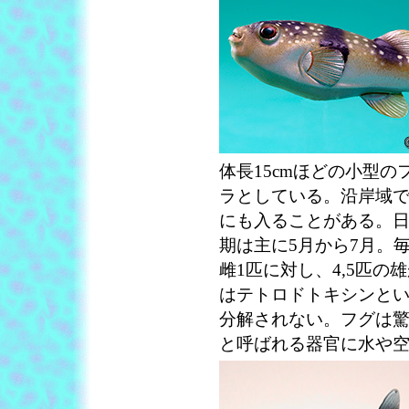
体長15cmほどの小型
ラとしている。沿岸域
にも入ることがある。
期は主に5月から7月。
雌1匹に対し、4,5匹
はテトロドトキシンと
分解されない。フグは
と呼ばれる器官に水や