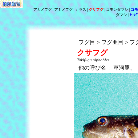
アカメフグ
アミメフグ
カラス
クサフグ
コモンダマシ
コモ
ダマシ
ヒガ
フグ目
フグ亜目
フ
クサフグ
Takifugu niphobles
他の呼び名：
草河豚、