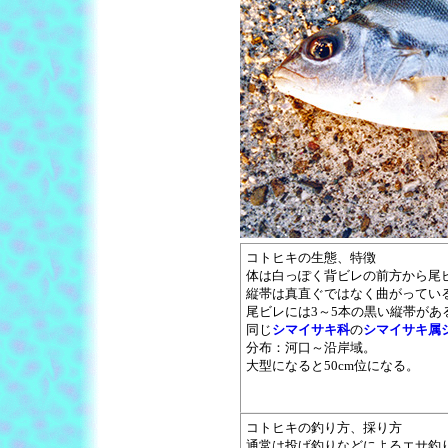
コトヒキの生態、特徴
体は白っぽく背ビレの前方から尾
縦帯は真直ぐではなく曲がってい
尾ビレには3～5本の黒い縦帯があ
同じ
シマイサキ科
の
シマイサキ属
分布：河口～沿岸域。
大型になると50cm位になる。
コトヒキの釣り方、採り方
通常は投げ釣りなどによるエサ釣