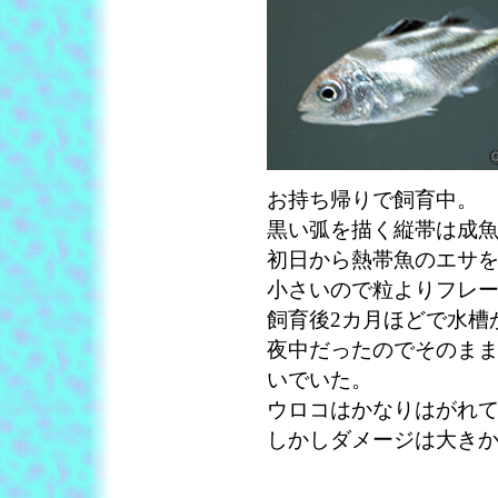
お持ち帰りで飼育中。
黒い弧を描く縦帯は成
初日から熱帯魚のエサ
小さいので粒よりフレ
飼育後2カ月ほどで水槽
夜中だったのでそのま
いでいた。
ウロコはかなりはがれ
しかしダメージは大きか