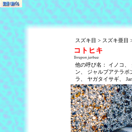
スズキ目
スズキ亜目
コトヒキ
Terapon jarbua
他の呼び名：
イノコ、
ン、
ジャルブアテラポ
ラ、
ヤガタイサギ、
Ja