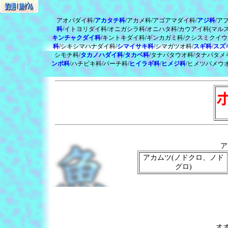
アオバダイ科/
アカタチ科
/アカメ科/アゴアマダイ科/
アジ科
/ア
科
/イトヨリダイ科/オニガシラ科/オニハタ科/カウアイ科(マルス
キンチャクダイ科
/キントキダイ科/ギンカガミ科/クシスミクイウ
科
/シキシマハナダイ科/
シマイサキ科
/シマガツオ科/
スギ科
/
スズ
シモチ科/
タカノハダイ科
/
タカベ科
/タナバタウオ科/タナバタメ
ンポ科
/ハチビキ科/パーチ科/
ヒイラギ科
/
ヒメジ科
/ヒメツバメウオ
ア
アカムツ(ノドクロ、ノド
グロ)
オオ