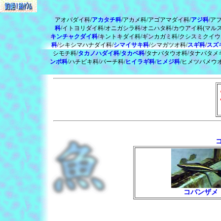
アオバダイ科/
アカタチ科
/アカメ科/アゴアマダイ科/
アジ科
/ア
科
/イトヨリダイ科/オニガシラ科/オニハタ科/カウアイ科(マルス
キンチャクダイ科
/キントキダイ科/ギンカガミ科/クシスミクイウ
科
/シキシマハナダイ科/
シマイサキ科
/シマガツオ科/
スギ科
/
スズ
シモチ科/
タカノハダイ科
/
タカベ科
/タナバタウオ科/タナバタメ
ンポ科
/ハチビキ科/パーチ科/
ヒイラギ科
/
ヒメジ科
/ヒメツバメウオ
コ
コバンザメ