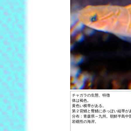
チャガラの生態、特徴
体は褐色。
黄色い横帯がある。
第２背鰭と臀鰭に赤っぽい縦帯が
分布：青森県～九州。朝鮮半島中
岩礁性の海岸。