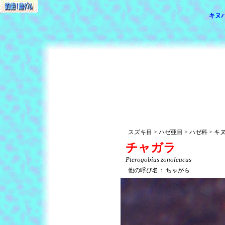
キヌ
スズキ目
ハゼ亜目
ハゼ科
キ
チャガラ
Pterogobius zonoleucus
他の呼び名：
ちゃがら