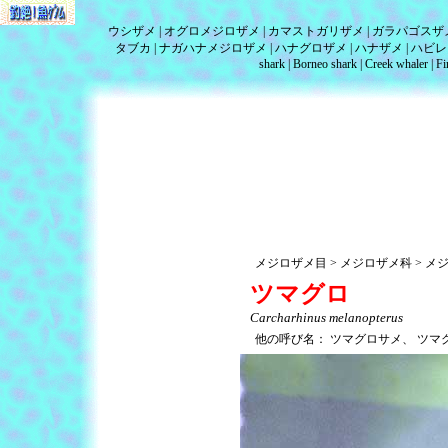
ウシザメ
オグロメジロザメ
カマストガリザメ
ガラパゴスザ
タブカ
ナガハナメジロザメ
ハナグロザメ
ハナザメ
ハビレ
shark
Borneo shark
Creek whaler
Fi
メジロザメ目
メジロザメ科
メ
ツマグロ
Carcharhinus melanopterus
他の呼び名：
ツマグロサメ、
ツマ