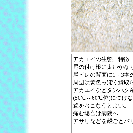
アカエイの生態、特徴
尾の付け根に太いかな
尾ビレの背面に1～3本
周辺は黄色っぽく縁取
アカエイなどタンパク
(50℃～60℃位)につ
置をおこなうとよい。
痛む場合は病院へ！
アサリなどを殻ごとバ