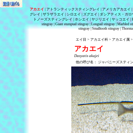
アカエイ
アトランティックスティングレイ
アメリカアカエイ
グレイ
ザラザラエイ
シロエイ
ズグエイ
ダシアティス・ガロ
トノーズスティングレイ
ホシエイ
ヤジリエイ
ヤッコエイ
stingray
Giant stumptail stingray
Longtail stingray
Marbled st
stingray
Smalltooth stingray
Thorntai
エイ目
アカエイ科
アカエイ属
アカエイ
Dasyatis akajei
他の呼び名：
ジャパニーズスティ