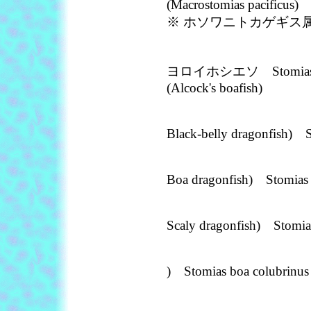
(Macrostomias pacificus)
※ ホソワニトカゲギス属(M
ヨロイホシエソ Stomias n
(Alcock's boafish)
Black-belly dragonfish) S
Boa dragonfish) Stomias 
Scaly dragonfish) Stomia
) Stomias boa colubrinus