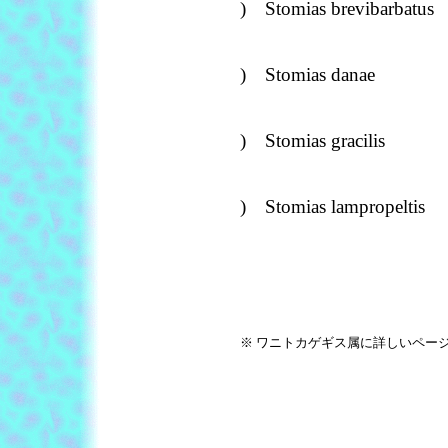
) Stomias brevibarbatus
) Stomias danae
) Stomias gracilis
) Stomias lampropeltis
※ ワニトカゲギス属に詳しいペー