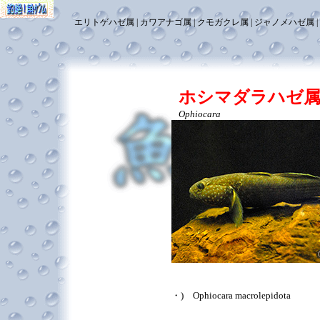
エリトゲハゼ属
カワアナゴ属
クモガクレ属
ジャノメハゼ属
ホシマダラハゼ
Ophiocara
・) Ophiocara macrolepidota