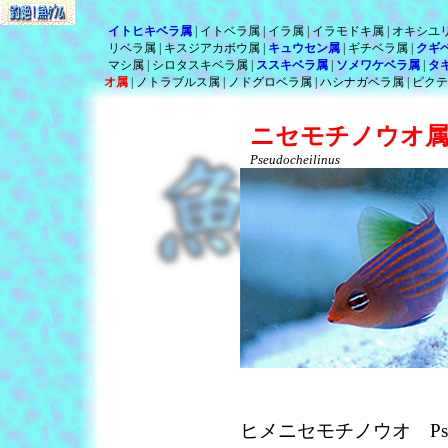
イトヒキベラ属
イトベラ属
イラ属
イラモドキ属
オキシユ
リベラ属
キスジアカボウ属
キュウセン属
ギチベラ属
クギ
マシ属
シロタスキベラ属
ススキベラ属
ソメワケベラ属
タ
オ属
ノトラブルス属
ノドグロベラ属
ハシナガベラ属
ピクテ
ニセモチノウオ
Pseudocheilinus
ヒメニセモチノウオ Pseudoch