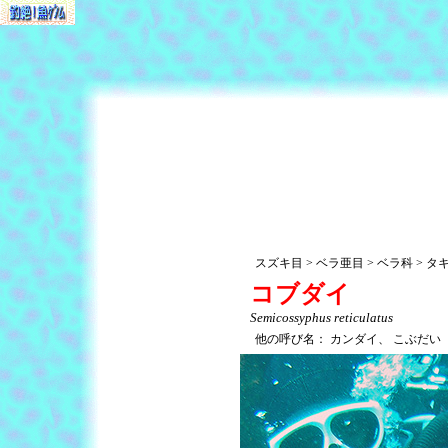
スズキ目
ベラ亜目
ベラ科
タ
コブダイ
Semicossyphus reticulatus
他の呼び名：
カンダイ、
こぶだい