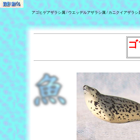
アゴヒゲアザラシ属 / ウエッデルアザラシ属 / カニクイアザラシ属
ゴ