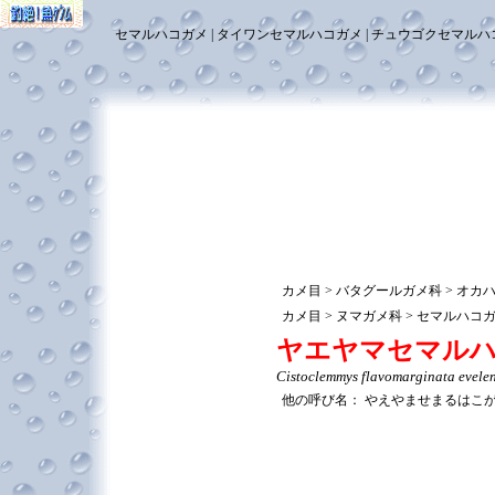
セマルハコガメ
タイワンセマルハコガメ
チュウゴクセマルハ
カメ目
バタグールガメ科
オカ
カメ目
ヌマガメ科
セマルハコ
ヤエヤマセマル
Cistoclemmys flavomarginata evele
他の呼び名：
やえやませまるはこ