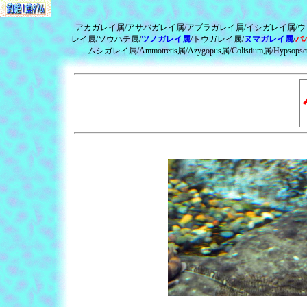
アカガレイ属/アサバガレイ属/アブラガレイ属/イシガレイ属/ウ
レイ属/ソウハチ属/
ツノガレイ属
/トウガレイ属/
ヌマガレイ属
/
バ
ムシガレイ属/Ammotretis属/Azygopus属/Colistium属/Hypsopsetta属/I