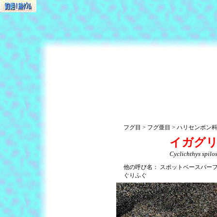
フグ目
フグ亜目
ハリセンボン
イガグ
Cyclichthys spilos
他の呼び名：
スポットベースバー
ぐりふぐ